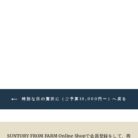
登美 貴腐 ＜ノー
ブルダルジャン＞
スペシャルアッサ
ンブラージュ ハ
黒糖やレーズン、ドライア
プリコットのような甘美な
ーフ
香り、穏やかな酸味と蜂蜜
¥22,000
のような滑らかさがあり余
韻が心地よいワインです。
カートに追加
特別な日の贅沢に（ご予算10,000円〜）へ戻る
SUNTORY FROM FARM Online Shopで会員登録をして、商