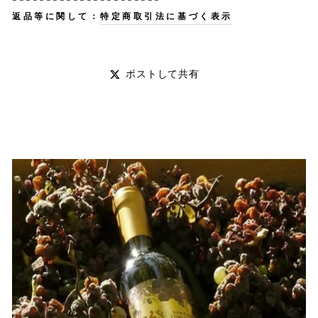
返品等に関して：
特定商取引法に基づく表示
ポ
ポストして共有
ス
ト
し
て
共
有