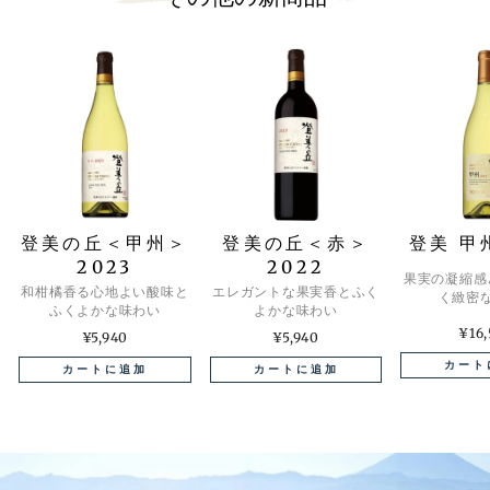
登美の丘＜甲州＞
登美 甲州
登美の丘＜赤＞
2023
2022
果実の凝縮感
和柑橘香る心地よい酸味と
エレガントな果実香とふく
く緻密
ふくよかな味わい
よかな味わい
¥16
¥5,940
¥5,940
カート
カートに追加
カートに追加