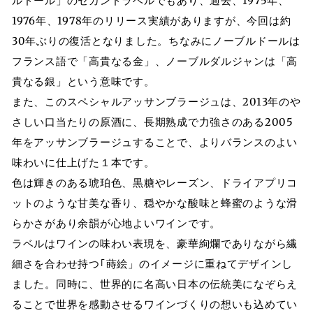
ルドール」のセカンドラベルでもあり、過去、1975年、
1976年、1978年のリリース実績がありますが、今回は約
30年ぶりの復活となりました。ちなみにノーブルドールは
フランス語で「高貴なる金」、ノーブルダルジャンは「高
貴なる銀」という意味です。
また、このスペシャルアッサンブラージュは、2013年のや
さしい口当たりの原酒に、長期熟成で力強さのある2005
年をアッサンブラージュすることで、よりバランスのよい
味わいに仕上げた１本です。
色は輝きのある琥珀色、黒糖やレーズン、ドライアプリコ
ットのような甘美な香り、穏やかな酸味と蜂蜜のような滑
らかさがあり余韻が心地よいワインです。
ラベルはワインの味わい表現を、豪華絢爛でありながら繊
細さを合わせ持つ｢蒔絵」のイメージに重ねてデザインし
ました。同時に、世界的に名高い日本の伝統美になぞらえ
ることで世界を感動させるワインづくりの想いも込めてい