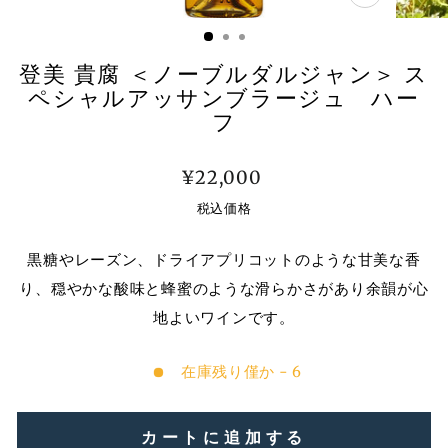
閉
じ
る
登美 貴腐 ＜ノーブルダルジャン＞ ス
ペシャルアッサンブラージュ ハー
フ
通
¥22,000
常
税込価格
価
黒糖やレーズン、ドライアプリコットのような甘美な香
格
り、穏やかな酸味と蜂蜜のような滑らかさがあり余韻が心
地よいワインです。
在庫残り僅か - 6
カートに追加する