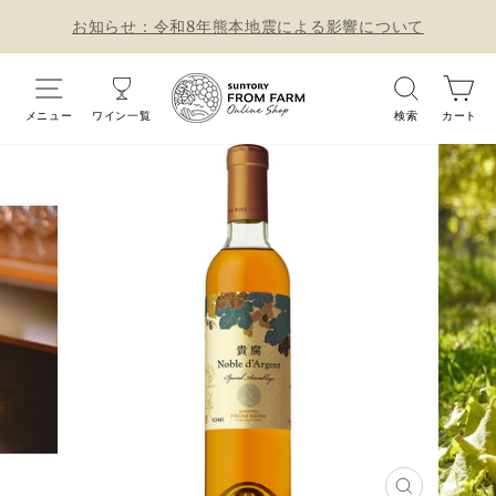
コ
お知らせ：令和8年熊本地震による影響について
ン
ス
テ
サイトナビゲーション
ワイン一覧
カ
ラ
ン
メニュー
ワイン一覧
検索
カート
イ
ツ
ド
に
シ
ス
ョ
キ
ー
ッ
を
プ
止
す
め
る
る